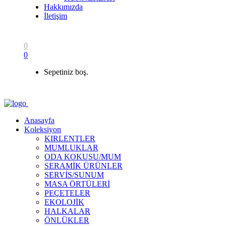
Hakkımızda
İletişim
0
0
Sepetiniz boş.
Anasayfa
Koleksiyon
KIRLENTLER
MUMLUKLAR
ODA KOKUSU/MUM
SERAMİK ÜRÜNLER
SERVİS/SUNUM
MASA ÖRTÜLERİ
PEÇETELER
EKOLOJİK
HALKALAR
ÖNLÜKLER