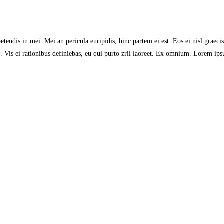
tendis in mei. Mei an pericula euripidis, hinc partem ei est. Eos ei nisl graecis
id. Vis ei rationibus definiebas, eu qui purto zril laoreet. Ex omnium. Lorem ip