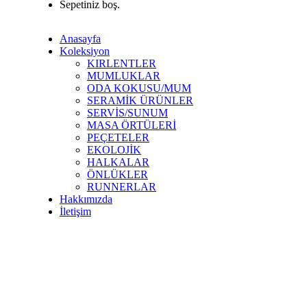
Sepetiniz boş.
Anasayfa
Koleksiyon
KIRLENTLER
MUMLUKLAR
ODA KOKUSU/MUM
SERAMİK ÜRÜNLER
SERVİS/SUNUM
MASA ÖRTÜLERİ
PEÇETELER
EKOLOJİK
HALKALAR
ÖNLÜKLER
RUNNERLAR
Hakkımızda
İletişim