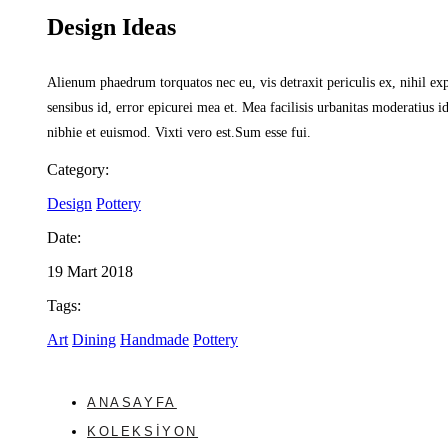
Design Ideas
Alienum phaedrum torquatos nec eu, vis detraxit periculis ex, nihil expe
sensibus id, error epicurei mea et. Mea facilisis urbanitas moderatius 
nibhie et euismod. Vixti vero est.Sum esse fui.
Category:
Design
Pottery
Date:
19 Mart 2018
Tags:
Art
Dining
Handmade
Pottery
ANASAYFA
KOLEKSIYON