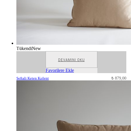
Tükendi
New
DEVAMINI OKU
Favorilere Ekle
Şeftali Keten Kırlent
₺
879,00