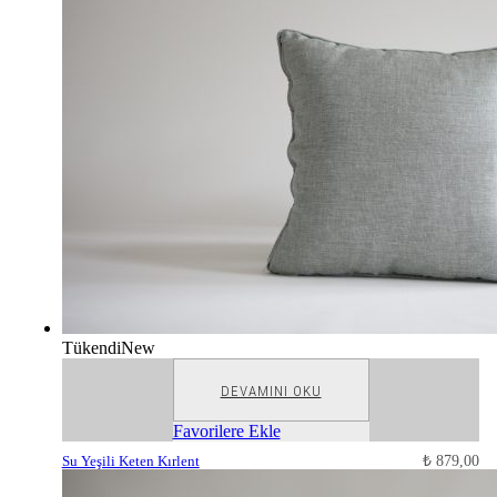
Tükendi
New
DEVAMINI OKU
Favorilere Ekle
Su Yeşili Keten Kırlent
₺
879,00