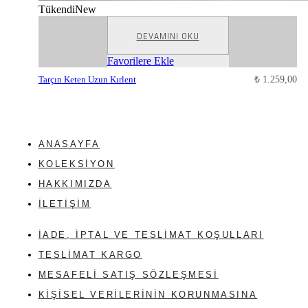
Tükendi
New
DEVAMINI OKU
Favorilere Ekle
Tarçın Keten Uzun Kırlent
₺
1.259,00
ANASAYFA
KOLEKSIYON
HAKKIMIZDA
İLETIŞIM
İADE, İPTAL VE TESLIMAT KOŞULLARI
TESLIMAT KARGO
MESAFELI SATIŞ SÖZLEŞMESI
KIŞISEL VERILERININ KORUNMASINA