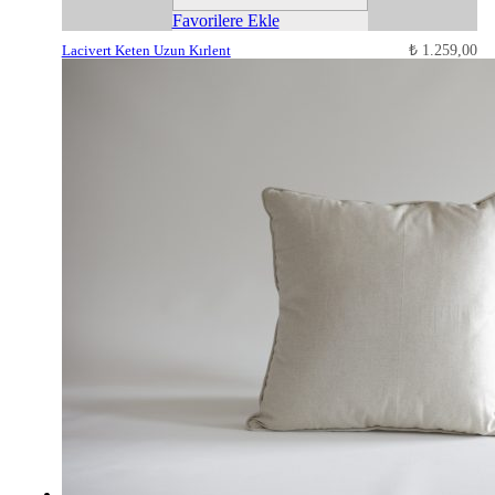
Favorilere Ekle
Lacivert Keten Uzun Kırlent
₺
1.259,00