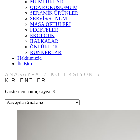
MUMLUKLAR
ODA KOKUSU/MUM
SERAMİK ÜRÜNLER
SERVİS/SUNUM
MASA ÖRTÜLERİ
PEÇETELER
EKOLOJİK
HALKALAR
ÖNLÜKLER
RUNNERLAR
Hakkımızda
İletişim
ANASAYFA
/
KOLEKSIYON
/
KIRLENTLER
Gösterilen sonuç sayısı: 9