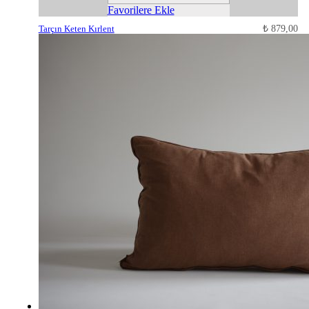
Favorilere Ekle
Tarçın Keten Kırlent
₺
879,00