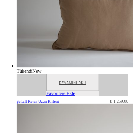
Tükendi
New
DEVAMINI OKU
Favorilere Ekle
Şeftali Keten Uzun Kırlent
₺
1.259,00