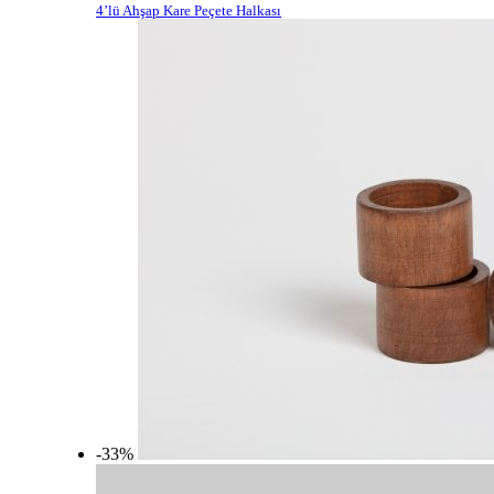
4’lü Ahşap Kare Peçete Halkası
-33%