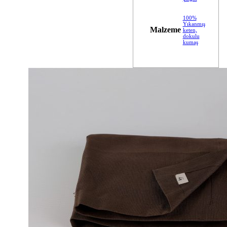
100%
Yıkanmış
Malzeme
keten,
dokulu
kumaş