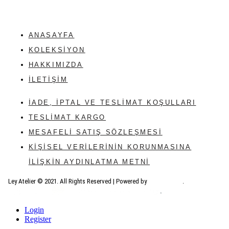
ANASAYFA
KOLEKSIYON
HAKKIMIZDA
İLETIŞIM
İADE, İPTAL VE TESLIMAT KOŞULLARI
TESLIMAT KARGO
MESAFELI SATIŞ SÖZLEŞMESI
KIŞISEL VERILERININ KORUNMASINA
ILIŞKIN AYDINLATMA METNI
Ley Atelier © 2021. All Rights Reserved | Powered by
Urban Digital
.
Login
Register