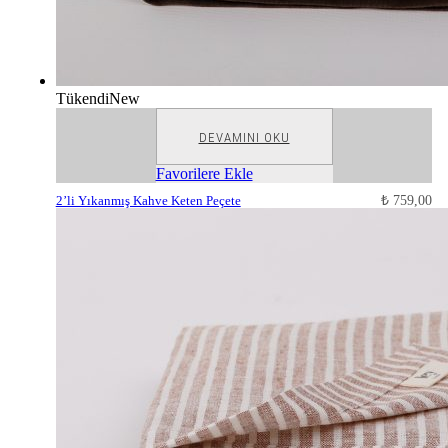
Tükendi
New
DEVAMINI OKU
Favorilere Ekle
2’li Yıkanmış Kahve Keten Peçete
₺
759,00