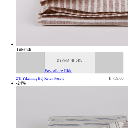
Tükendi
DEVAMINI OKU
Favorilere Ekle
2’li Yıkanmış Bej Keten Peçete
₺
759,00
-24%