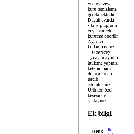
yıkama veya
kuru temizleme
gerekmektedir.
Düşük ayarda
sıkma programı
veya sererek
kurutma önerilir.
Ağartıcı
kullanmayınız.
110 dereceyi
aşmayan ayarda
ütüleme yapınız,
ketenin ham
dokusunu da
tercih
edebilirsiniz.
Ürünleri özel
kesesinde
saklayınız.
Ek bilgi
Bej
Renk
çizgili