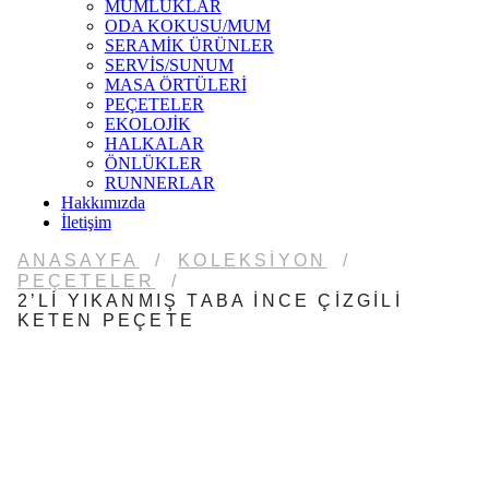
MUMLUKLAR
ODA KOKUSU/MUM
SERAMİK ÜRÜNLER
SERVİS/SUNUM
MASA ÖRTÜLERİ
PEÇETELER
EKOLOJİK
HALKALAR
ÖNLÜKLER
RUNNERLAR
Hakkımızda
İletişim
ANASAYFA
/
KOLEKSIYON
/
PEÇETELER
/
2’LI YIKANMIŞ TABA İNCE ÇIZGILI
KETEN PEÇETE