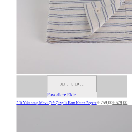
SEPETE EKLE
Favorilere Ekle
2’li Yıkanmış Mavi Çift Çizgili Ham Keten Peçete
₺
759,00
₺
579,00